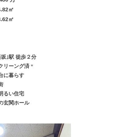
24.82㎡
8.62㎡
坂｣駅 徒歩２分
クリーング済
＊
台に暮らす
街
明るい住宅
の玄関ホール