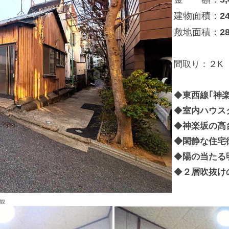
建物面積：
敷地面積：
2
間取り：２K
◆
東西線｢神楽
◆
室内ハウス
◆
神楽坂の高
◆閑静な住宅
◆
陽の当たる
◆
２層吹抜け
観