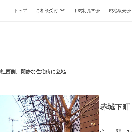
トップ
ご相談受付
予約制見学会
現地販売会
神社西側、閑静な住宅街に立地
赤城下町
金 額：
3