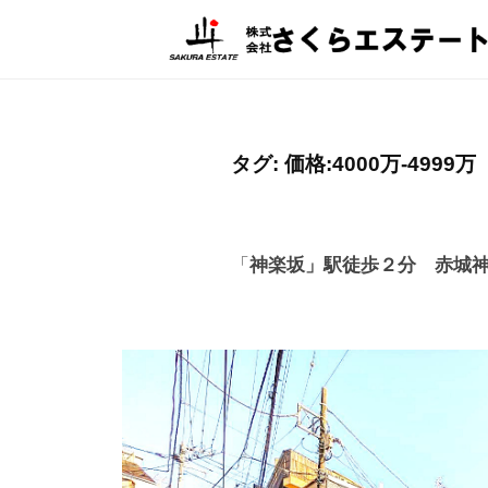
株
コ
式
ン
会
テ
株
飯
社
ン
田
式
さ
ツ
橋
会
く
タグ:
価格:4000万-4999万
へ
駅
ら
社
ス
至
エ
さ
キ
近
ス
く
「
神楽坂」駅徒歩２分
赤城
の
ッ
テ
ら
不
ー
プ
エ
ト
動
ス
産
相
テ
談
ー
窓
ト