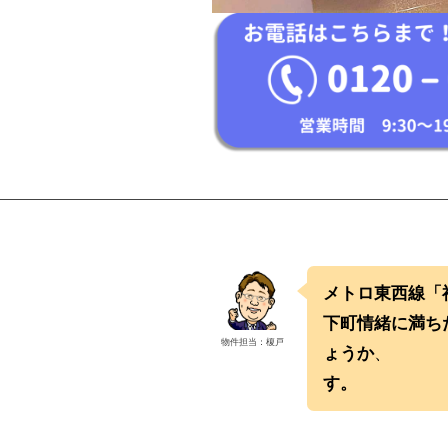
メトロ東西
下町情緒に満ち
物件担当：榎戸
ょうか
、
都心
す。