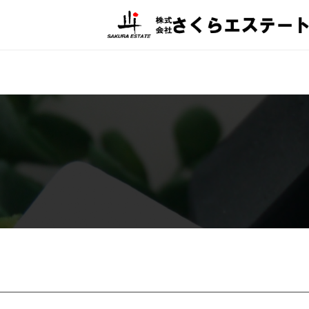
株
コ
式
ン
会
テ
株
飯
社
ン
田
式
さ
ツ
橋
会
く
賃
へ
駅
ら
社
ス
至
エ
貸
さ
キ
近
ス
く
マ
の
ッ
テ
ら
不
ー
プ
ン
エ
ト
動
ス
産
シ
相
テ
ョ
談
ー
窓
ト