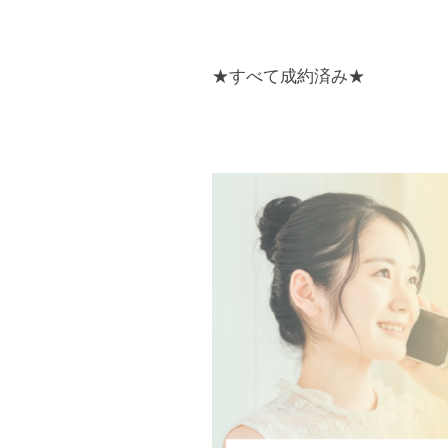
ン
口
2022
★すべて成約済み★
年
2
月
26
日
by
sakuraestate